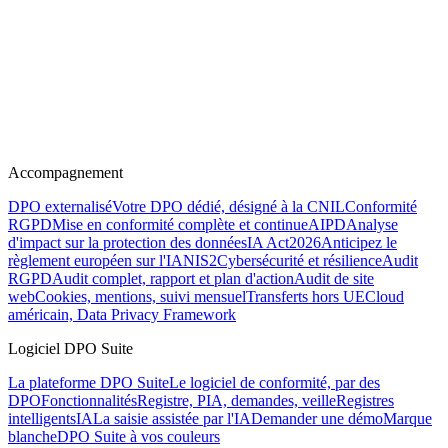
Accompagnement
DPO externalisé
Votre DPO dédié, désigné à la CNIL
Conformité
RGPD
Mise en conformité complète et continue
AIPD
Analyse
d'impact sur la protection des données
IA Act
2026
Anticipez le
règlement européen sur l'IA
NIS2
Cybersécurité et résilience
Audit
RGPD
Audit complet, rapport et plan d'action
Audit de site
web
Cookies, mentions, suivi mensuel
Transferts hors UE
Cloud
américain, Data Privacy Framework
Logiciel DPO Suite
La plateforme DPO Suite
Le logiciel de conformité, par des
DPO
Fonctionnalités
Registre, PIA, demandes, veille
Registres
intelligents
IA
La saisie assistée par l'IA
Demander une démo
Marque
blanche
DPO Suite à vos couleurs