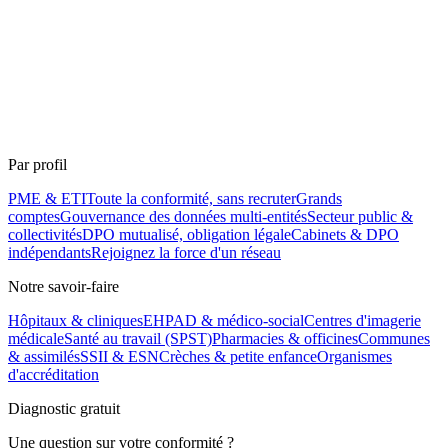
Par profil
PME & ETI
Toute la conformité, sans recruter
Grands
comptes
Gouvernance des données multi-entités
Secteur public &
collectivités
DPO mutualisé, obligation légale
Cabinets & DPO
indépendants
Rejoignez la force d'un réseau
Notre savoir-faire
Hôpitaux & cliniques
EHPAD & médico-social
Centres d'imagerie
médicale
Santé au travail (SPST)
Pharmacies & officines
Communes
& assimilés
SSII & ESN
Crèches & petite enfance
Organismes
d'accréditation
Diagnostic gratuit
Une question sur votre conformité ?