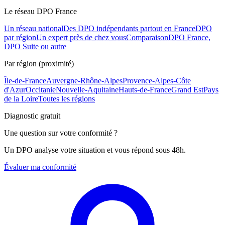
Le réseau DPO France
Un réseau national
Des DPO indépendants partout en France
DPO
par région
Un expert près de chez vous
Comparaison
DPO France,
DPO Suite ou autre
Par région (proximité)
Île-de-France
Auvergne-Rhône-Alpes
Provence-Alpes-Côte
d'Azur
Occitanie
Nouvelle-Aquitaine
Hauts-de-France
Grand Est
Pays
de la Loire
Toutes les régions
Diagnostic gratuit
Une question sur votre conformité ?
Un DPO analyse votre situation et vous répond sous 48h.
Évaluer ma conformité