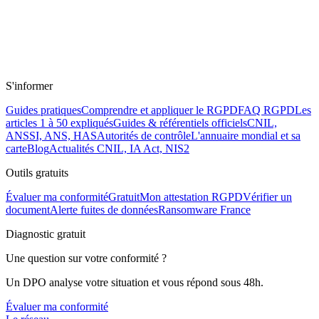
S'informer
Guides pratiques
Comprendre et appliquer le RGPD
FAQ RGPD
Les
articles 1 à 50 expliqués
Guides & référentiels officiels
CNIL,
ANSSI, ANS, HAS
Autorités de contrôle
L'annuaire mondial et sa
carte
Blog
Actualités CNIL, IA Act, NIS2
Outils gratuits
Évaluer ma conformité
Gratuit
Mon attestation RGPD
Vérifier un
document
Alerte fuites de données
Ransomware France
Diagnostic gratuit
Une question sur votre conformité ?
Un DPO analyse votre situation et vous répond sous 48h.
Évaluer ma conformité