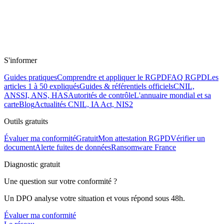
S'informer
Guides pratiques
Comprendre et appliquer le RGPD
FAQ RGPD
Les
articles 1 à 50 expliqués
Guides & référentiels officiels
CNIL,
ANSSI, ANS, HAS
Autorités de contrôle
L'annuaire mondial et sa
carte
Blog
Actualités CNIL, IA Act, NIS2
Outils gratuits
Évaluer ma conformité
Gratuit
Mon attestation RGPD
Vérifier un
document
Alerte fuites de données
Ransomware France
Diagnostic gratuit
Une question sur votre conformité ?
Un DPO analyse votre situation et vous répond sous 48h.
Évaluer ma conformité