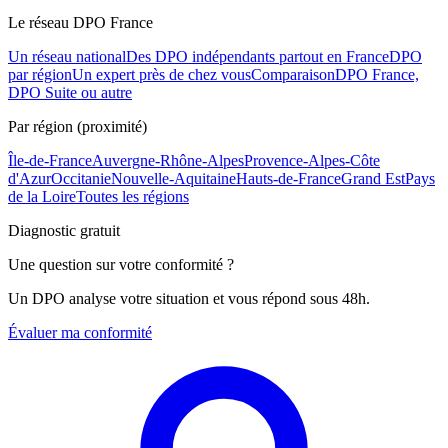
Le réseau DPO France
Un réseau national
Des DPO indépendants partout en France
DPO
par région
Un expert près de chez vous
Comparaison
DPO France,
DPO Suite ou autre
Par région (proximité)
Île-de-France
Auvergne-Rhône-Alpes
Provence-Alpes-Côte
d'Azur
Occitanie
Nouvelle-Aquitaine
Hauts-de-France
Grand Est
Pays
de la Loire
Toutes les régions
Diagnostic gratuit
Une question sur votre conformité ?
Un DPO analyse votre situation et vous répond sous 48h.
Évaluer ma conformité