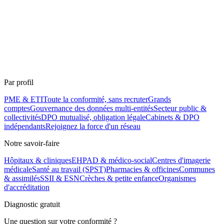
Par profil
PME & ETI
Toute la conformité, sans recruter
Grands
comptes
Gouvernance des données multi-entités
Secteur public &
collectivités
DPO mutualisé, obligation légale
Cabinets & DPO
indépendants
Rejoignez la force d'un réseau
Notre savoir-faire
Hôpitaux & cliniques
EHPAD & médico-social
Centres d'imagerie
médicale
Santé au travail (SPST)
Pharmacies & officines
Communes
& assimilés
SSII & ESN
Crèches & petite enfance
Organismes
d'accréditation
Diagnostic gratuit
Une question sur votre conformité ?