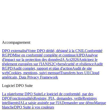
Accompagnement
DPO externalisé
Votre DPO dédié, désigné à la CNIL
Conformité
RGPD
Mise en conformité complète et continue
AIPD
Analyse
d'impact sur la protection des données
IA Act
2026
Anticipez le
règlement européen sur l'IA
NIS2
Cybersécurité et résilience
Audit
RGPD
Audit complet, rapport et plan d'action
Audit de site
web
Cookies, mentions, suivi mensuel
Transferts hors UE
Cloud
américain, Data Privacy Framework
Logiciel DPO Suite
La plateforme DPO Suite
Le logiciel de conformité, par des
DPO
Fonctionnalités
Registre, PIA, demandes, veille
Registres
intelligents
IA
La saisie assistée par l'IA
Demander une démo
Marque
blanche
DPO Suite à vos couleurs