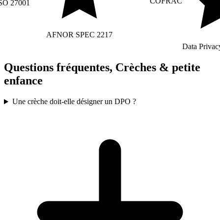
COFRAC
 27001
AFNOR SPEC 2217
Data Privacy 
Questions fréquentes, Crèches & petite
enfance
Une crèche doit-elle désigner un DPO ?