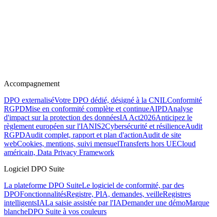
Accompagnement
DPO externalisé
Votre DPO dédié, désigné à la CNIL
Conformité
RGPD
Mise en conformité complète et continue
AIPD
Analyse
d'impact sur la protection des données
IA Act
2026
Anticipez le
règlement européen sur l'IA
NIS2
Cybersécurité et résilience
Audit
RGPD
Audit complet, rapport et plan d'action
Audit de site
web
Cookies, mentions, suivi mensuel
Transferts hors UE
Cloud
américain, Data Privacy Framework
Logiciel DPO Suite
La plateforme DPO Suite
Le logiciel de conformité, par des
DPO
Fonctionnalités
Registre, PIA, demandes, veille
Registres
intelligents
IA
La saisie assistée par l'IA
Demander une démo
Marque
blanche
DPO Suite à vos couleurs