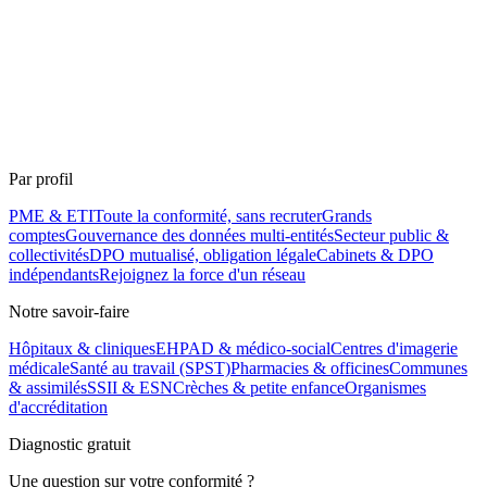
Par profil
PME & ETI
Toute la conformité, sans recruter
Grands
comptes
Gouvernance des données multi-entités
Secteur public &
collectivités
DPO mutualisé, obligation légale
Cabinets & DPO
indépendants
Rejoignez la force d'un réseau
Notre savoir-faire
Hôpitaux & cliniques
EHPAD & médico-social
Centres d'imagerie
médicale
Santé au travail (SPST)
Pharmacies & officines
Communes
& assimilés
SSII & ESN
Crèches & petite enfance
Organismes
d'accréditation
Diagnostic gratuit
Une question sur votre conformité ?