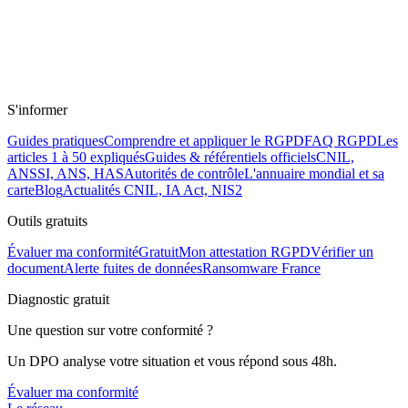
S'informer
Guides pratiques
Comprendre et appliquer le RGPD
FAQ RGPD
Les
articles 1 à 50 expliqués
Guides & référentiels officiels
CNIL,
ANSSI, ANS, HAS
Autorités de contrôle
L'annuaire mondial et sa
carte
Blog
Actualités CNIL, IA Act, NIS2
Outils gratuits
Évaluer ma conformité
Gratuit
Mon attestation RGPD
Vérifier un
document
Alerte fuites de données
Ransomware France
Diagnostic gratuit
Une question sur votre conformité ?
Un DPO analyse votre situation et vous répond sous 48h.
Évaluer ma conformité