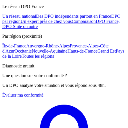
Le réseau DPO France
Un réseau national
Des DPO indépendants partout en France
DPO
par région
Un expert près de chez vous
Comparaison
DPO France,
DPO Suite ou autre
Par région (proximité)
Île-de-France
Auvergne-Rhône-Alpes
Provence-Alpes-Côte
d'Azur
Occitanie
Nouvelle-Aquitaine
Hauts-de-France
Grand Est
Pays
de la Loire
Toutes les régions
Diagnostic gratuit
Une question sur votre conformité ?
Un DPO analyse votre situation et vous répond sous 48h.
Évaluer ma conformité