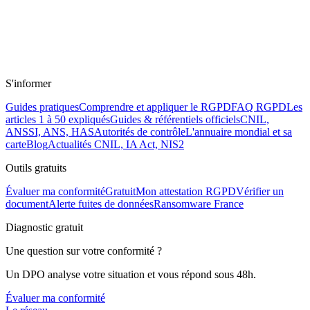
S'informer
Guides pratiques
Comprendre et appliquer le RGPD
FAQ RGPD
Les
articles 1 à 50 expliqués
Guides & référentiels officiels
CNIL,
ANSSI, ANS, HAS
Autorités de contrôle
L'annuaire mondial et sa
carte
Blog
Actualités CNIL, IA Act, NIS2
Outils gratuits
Évaluer ma conformité
Gratuit
Mon attestation RGPD
Vérifier un
document
Alerte fuites de données
Ransomware France
Diagnostic gratuit
Une question sur votre conformité ?
Un DPO analyse votre situation et vous répond sous 48h.
Évaluer ma conformité