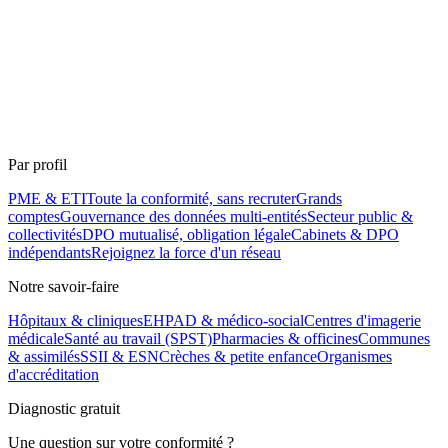
Par profil
PME & ETI
Toute la conformité, sans recruter
Grands
comptes
Gouvernance des données multi-entités
Secteur public &
collectivités
DPO mutualisé, obligation légale
Cabinets & DPO
indépendants
Rejoignez la force d'un réseau
Notre savoir-faire
Hôpitaux & cliniques
EHPAD & médico-social
Centres d'imagerie
médicale
Santé au travail (SPST)
Pharmacies & officines
Communes
& assimilés
SSII & ESN
Crèches & petite enfance
Organismes
d'accréditation
Diagnostic gratuit
Une question sur votre conformité ?