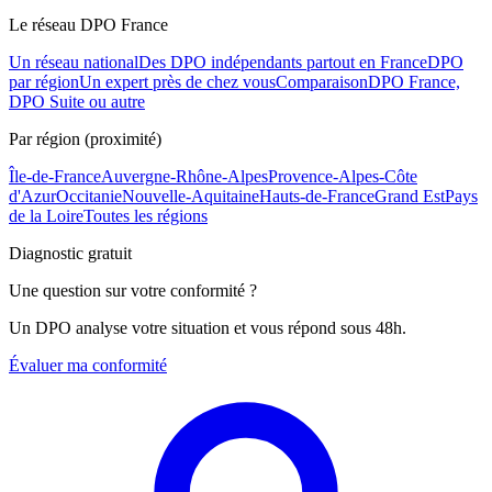
Le réseau DPO France
Un réseau national
Des DPO indépendants partout en France
DPO
par région
Un expert près de chez vous
Comparaison
DPO France,
DPO Suite ou autre
Par région (proximité)
Île-de-France
Auvergne-Rhône-Alpes
Provence-Alpes-Côte
d'Azur
Occitanie
Nouvelle-Aquitaine
Hauts-de-France
Grand Est
Pays
de la Loire
Toutes les régions
Diagnostic gratuit
Une question sur votre conformité ?
Un DPO analyse votre situation et vous répond sous 48h.
Évaluer ma conformité