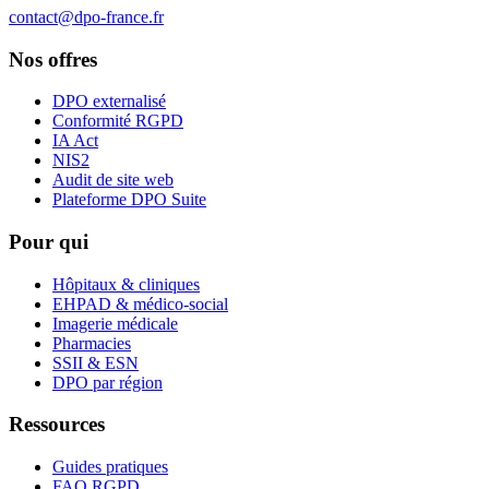
contact@dpo-france.fr
Nos offres
DPO externalisé
Conformité RGPD
IA Act
NIS2
Audit de site web
Plateforme DPO Suite
Pour qui
Hôpitaux & cliniques
EHPAD & médico-social
Imagerie médicale
Pharmacies
SSII & ESN
DPO par région
Ressources
Guides pratiques
FAQ RGPD